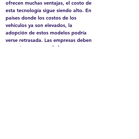
ofrecen muchas ventajas, el costo de 
esta tecnología sigue siendo alto. En 
países donde los costos de los 
vehículos ya son elevados, la 
adopción de estos modelos podría 
verse retrasada. Las empresas deben 
encontrar maneras de hacer que 
estos vehículos sean accesibles para 
el consumidor promedio y que el 
costo inicial no sea un obstáculo 
insuperable.
Oportunidades para la 
industria automotriz de 
autopartes
La llegada de los vehículos 
autónomos también trae consigo 