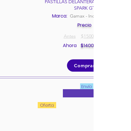
PASTILLAS DELANTERAS CHEVROLET
SPARK GT
Marca:
Gamax - Incolbest
Precio
Antes
$
150000
Ahora
$
140000
Comprar
Envío
Oferta