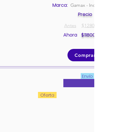
Marca:
Gamax - Incolbest
Precio
Antes
$
128000
Ahora
$
118000
Comprar
Envío
Oferta