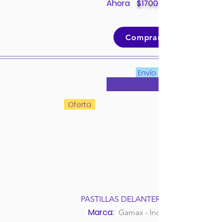
Ahora
$
170000
Comprar
Envío
Oferta
PASTILLAS DELANTERAS MAZDA 2
Marca:
Gamax - Incolbest