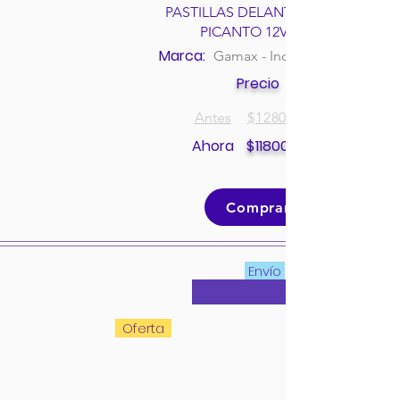
PASTILLAS DELANTERAS KIA
PICANTO 12V 1.1L
Marca:
Gamax - Incolbest
Precio
Antes
$
128000
Ahora
$
118000
Comprar
Envío
Oferta