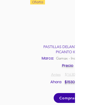
Oferta
PASTILLAS DELANTERAS KIA
PICANTO ION
Marca:
Gamax - Incolbest
Precio
Antes
$
163000
Ahora
$
153000
Comprar