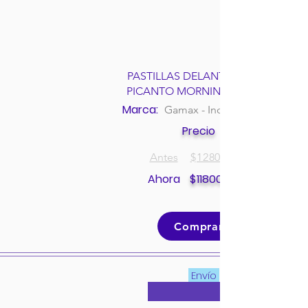
PASTILLAS DELANTERAS KIA
PICANTO MORNING 12V 1.1L
Marca:
Gamax - Incolbest
Precio
Antes
$
128000
Ahora
$
118000
Comprar
Envío