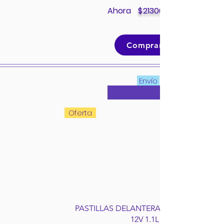
Ahora
$
213000
Comprar
Envío
Oferta
PASTILLAS DELANTERAS HYUNDAI I10
12V 1.1L