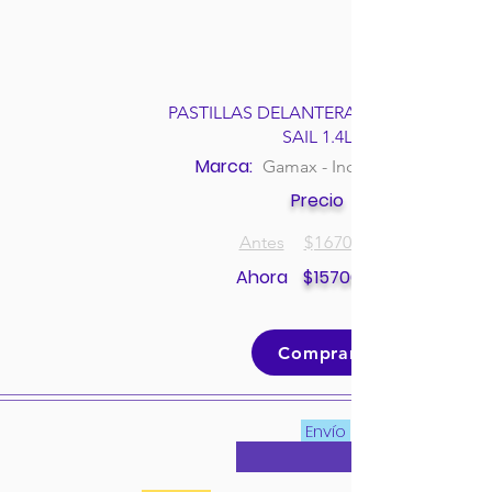
PASTILLAS DELANTERAS CHEVROLET
SAIL 1.4L
Marca:
Gamax - Incolbest
Precio
Antes
$
167000
Ahora
$
157000
Comprar
Envío