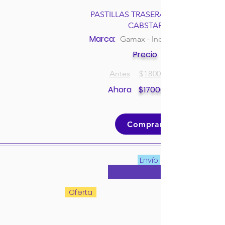
PASTILLAS TRASERAS NISSAN
CABSTAR
Marca:
Gamax - Incolbest
Precio
Antes
$
180000
Ahora
$
170000
Comprar
Envío
Oferta