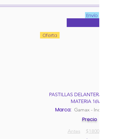
Envío
Oferta
PASTILLAS DELANTERAS DAIHATSU
MATERIA 16V 1.5I
Marca:
Gamax - Incolbest
Precio
Antes
$
180000