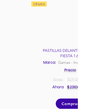
Oferta
PASTILLAS DELANTERAS FORD
FIESTA 1.6L
Marca:
Gamax - Incolbest
Precio
Antes
$
241000
Ahora
$
231000
Comprar