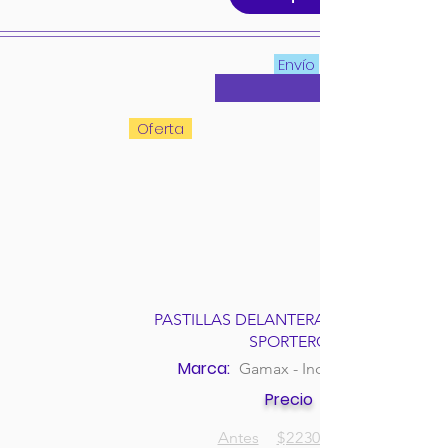
Envío
Oferta
PASTILLAS DELANTERAS MITSUBISHI
SPORTERO
Marca:
Gamax - Incolbest
Precio
Antes
$
223000