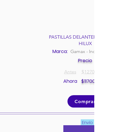
PASTILLAS DELANTERAS TOYOTA
HILUX
Marca:
Gamax - Incolbest
Precio
Antes
$
127000
Ahora
$
117000
Comprar
Envío