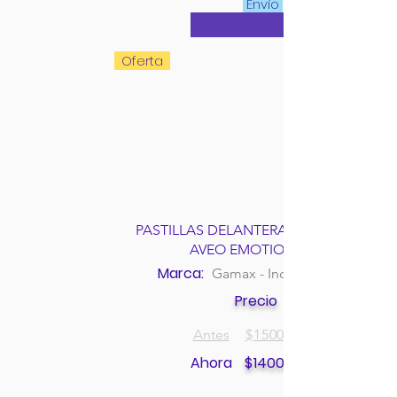
Envío
Oferta
PASTILLAS DELANTERAS CHEVROLET
AVEO EMOTION 1.4L
Marca:
Gamax - Incolbest
Precio
Antes
$
150000
Ahora
$
140000