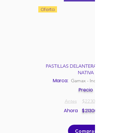
Oferta
PASTILLAS DELANTERAS MITSUBISHI
NATIVA
Marca:
Gamax - Incolbest
Precio
Antes
$
223000
Ahora
$
213000
Comprar