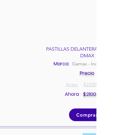
PASTILLAS DELANTERAS CHEVROLET
DMAX
Marca:
Gamax - Incolbest
Precio
Antes
$
220000
Ahora
$
210000
Comprar