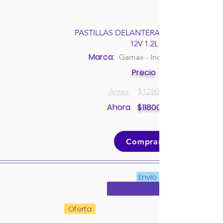
PASTILLAS DELANTERAS HYUNDAI I10
12V 1.2L
Marca:
Gamax - Incolbest
Precio
Antes
$
128000
Ahora
$
118000
Comprar
Envío
Oferta