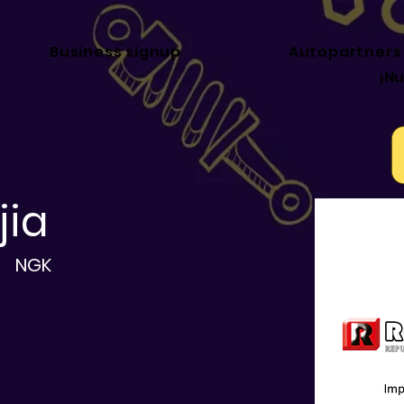
Business signup
Autopartners
¡N
jia
NGK