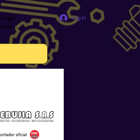
 Login
Log In
uevo!