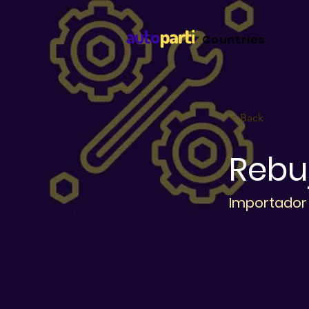
Countries
< Back
Rebu
Importador