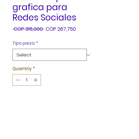
grafica para
Redes Sociales
Regular
Sale
 COP 315,000 
COP 267,750
Price
Price
Tipo pieza
*
Quantity
*
Add to Cart
Buy Now
9 Piezas grafica para ser