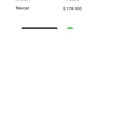
Navcar
$ 178.500
Ver imagen
PRODUCTO
PRODUCTO
CABLE SELECTOR
VOLKSWAGEN
CAMBIOS
PRODUCTO
OEM
CORSAR
171713265
MARCA
PRECIO
Navcar
$ 71.846